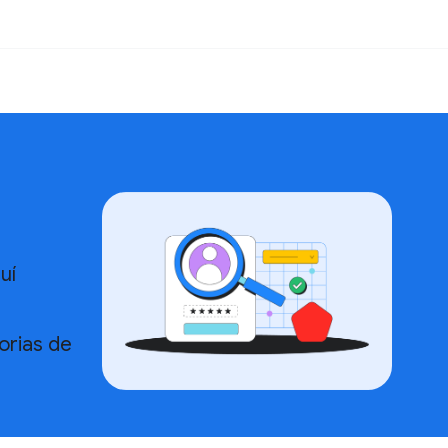
uí
torias de