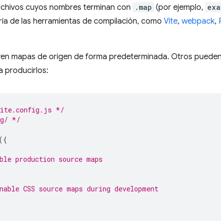
rchivos cuyos nombres terminan con
.map
(por ejemplo,
exa
ría de las herramientas de compilación, como
Vite
,
webpack
,
yen mapas de origen de forma predeterminada. Otros pueden
a producirlos:
vite.config.js */
ig/ */
({
ble production source maps
nable CSS source maps during development