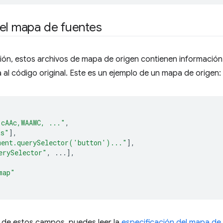
 el mapa de fuentes
ión, estos archivos de mapa de origen contienen información
al código original. Este es un ejemplo de un mapa de origen:
,cAAc,WAAWC, ..."
,
ts"
],
ment.querySelector('button')..."
],
erySelector"
,
...],
map"
de estos campos, puedes leer la
especificación del mapa de