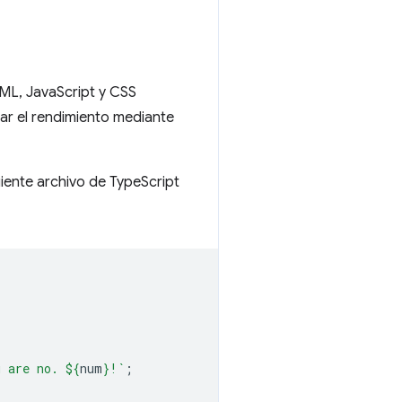
TML, JavaScript y CSS
ar el rendimiento mediante
uiente archivo de TypeScript
u are no. 
${
num
}
!`
;