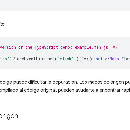
a:
 version of the TypeScript demo: example.min.js  */
ton"
)
?
.
addEventListener
(
"click"
,(()
=
>
{
const
e
=
Math
.
flo
código puede dificultar la depuración. Los mapas de origen p
ompilado al código original, pueden ayudarte a encontrar ráp
origen