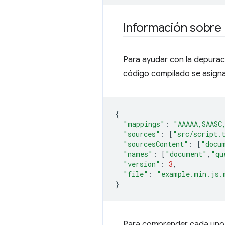
Información sobre
Para ayudar con la depurac
código compilado se asigna 
{
"mappings"
:
"AAAAA,SAASC
"sources"
:
[
"src/script.
"sourcesContent"
:
[
"docu
"names"
:
[
"document"
,
"qu
"version"
:
3
,
"file"
:
"example.min.js.
}
Para comprender cada uno 