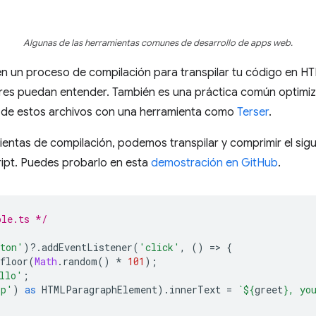
Algunas de las herramientas comunes de desarrollo de apps web.
en un proceso de compilación para transpilar tu código en H
es puedan entender. También es una práctica común optimiz
n de estos archivos con una herramienta como
Terser
.
ientas de compilación, podemos transpilar y comprimir el sig
ript. Puedes probarlo en esta
demostración en GitHub
.
ple.ts */
ton'
)
?
.
addEventListener
(
'click'
,
()
=
>
{
floor
(
Math
.
random
()
*
101
);
llo'
;
'p'
)
as
HTMLParagraphElement
).
innerText
=
`
${
greet
}
, yo