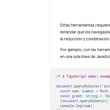
Estas herramientas requier
estándar que los navegador
la reducción y combinació
Por ejemplo, con las herram
en una sola línea de JavaSc
/* A TypeScript demo: exam
document
.
querySelector
(
'but
const
num
:
number
=
Math
.
const
greet
:
string
=
'He
(
document
.
querySelector
(
console
.
log
(
num
);