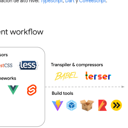
ción de alto nivel:
TypeScript
,
Dart
y
CoffeeScript
.