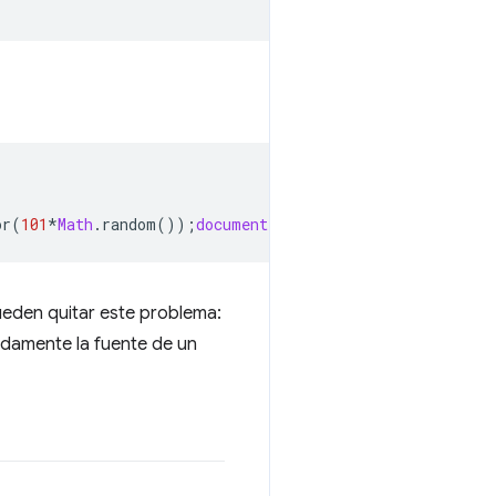
or
(
101
*
Math
.
random
());
document
.
querySelector
(
"p"
).
inner
ueden quitar este problema:
idamente la fuente de un