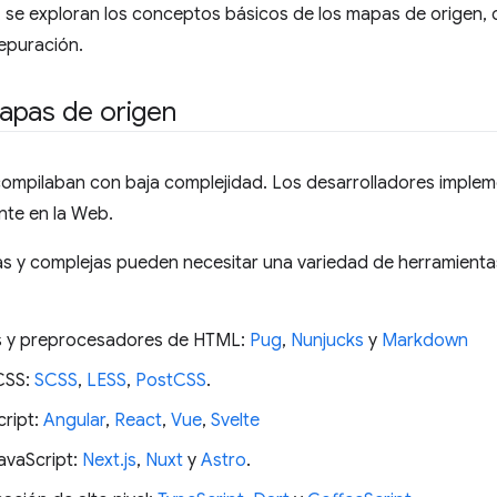
, se exploran los conceptos básicos de los mapas de origen
epuración.
apas de origen
compilaban con baja complejidad. Los desarrolladores imple
nte en la Web.
y complejas pueden necesitar una variedad de herramientas 
as y preprocesadores de HTML:
Pug
,
Nunjucks
y
Markdown
CSS:
SCSS
,
LESS
,
PostCSS
.
ript:
Angular
,
React
,
Vue
,
Svelte
avaScript:
Next.js
,
Nuxt
y
Astro
.