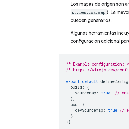
Los mapas de origen son a
styles.css.map
). La mayo
pueden generarlos.
Algunas herramientas inclu
configuración adicional par
/* Example configuration: 
/* https://vitejs.dev/conf
export
default
defineConfig
build
:
{
sourcemap
:
true
,
// ena
},
css
:
{
devSourcemap
:
true
// e
}
})