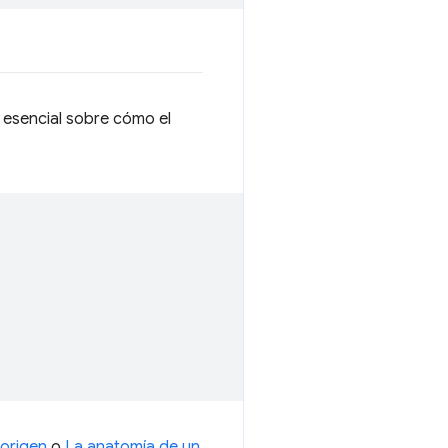
 esencial sobre cómo el
 origen
o
La anatomía de un