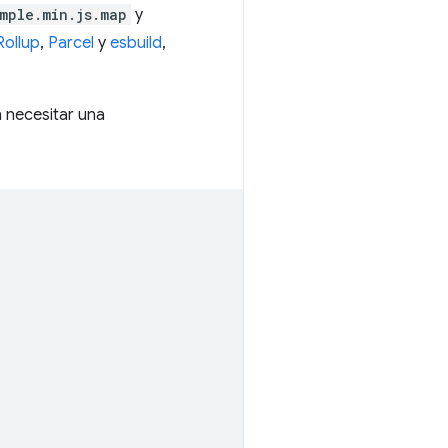
mple.min.js.map
y
Rollup
,
Parcel
y
esbuild
,
 necesitar una