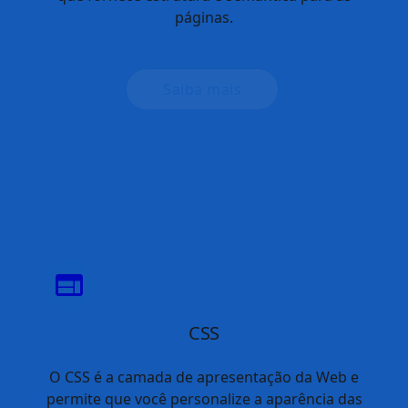
Pagamentos e
identidade
Leia sobre os recursos e as práticas
recomendadas mais recentes em relação ao
processamento de identidade e pagamento.
Saiba mais
Conhecer a plataforma da Web
A plataforma da Web é um ecossistema em constante
evolução de recursos do navegador e APIs que os