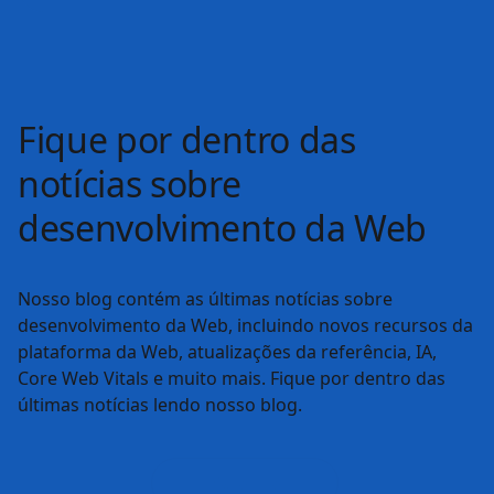
Curso
Aprender CSS
Um guia para CSS com módulos que abrangem
tudo, desde acessibilidade até Z-index.