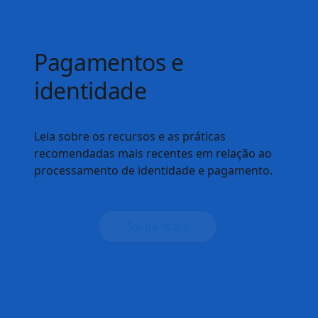
Otimizar INP
A métrica "Interaction to Next Paint" (INP) agora
é uma das Core Web Vitals.
Comece a medir e
otimizar
o INP do seu site.